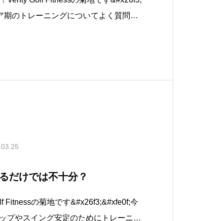
ジュニア期のトレーニングについてよく質問を
長が伸びなくなる」説について、親御さ
容になります。お子さんをスター選手に
.03.25
るだけでは不十分？
 Fitnessの菊地です&#x26f3;&#xfe0f;今
ップやスイング安定のためにトレーニン