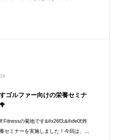
た内容になります。単純にトレーニング
離が伸びるといった間違った解釈をして
記
.18
すゴルファー向けの栄養セミナ

 Fitnessの菊地です&#x26f3;&#xfe0f;昨
養セミナーを実施しました！今回は、公