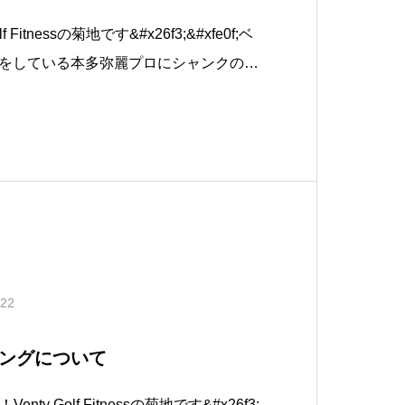
 Fitnessの菊地です&#x26f3;&#xfe0f;ベ
をしている本多弥麗プロにシャンクの治
て頂きました&#x1f603;インスタグラ
いていますので、ぜひこちらをご覧くだ
.22
ングについて
Venty Golf Fitnessの菊地です&#x26f3;