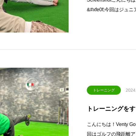
&#xfe0f;今回は
頂く「筋トレしたら身
んに知って頂きたい内
する
2024
トレーニング
トレーニングをす
こんにちは！Venty Golf
回はゴルフの飛距離ア