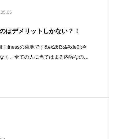
.05.05
のはデメリットしかない？！
 Fitnessの菊地です&#x26f3;&#xfe0f;今
なく、全ての人に当てはまる内容なので
いと本当にデメリットしかない！と言う
記事を書いています。ゴルフスイングの