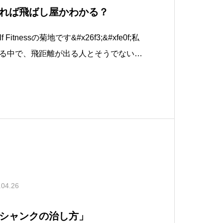
れば飛ばし屋かわかる？
 Fitnessの菊地です&#x26f3;&#xfe0f;私
る中で、飛距離が出る人とそうでない人
することがあるのですが、その中でも今
いてお伝えできればなと思います。イン
さ
.04.26
シャンクの治し方」