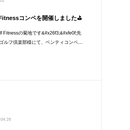
.02
f Fitnessコンペを開催しました⛳️
 Fitnessの菊地です&#x26f3;&#xfe0f;先
ンズゴルフ倶楽部様にて、ベンティコンペを
！21名の会員様にご参加頂きました。ラ
でストレッチをしてウ
.04.28